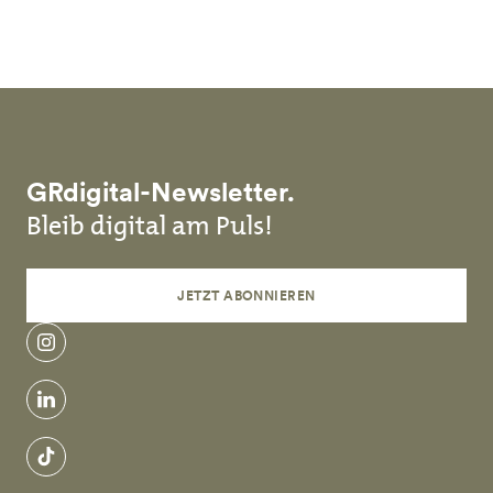
Skip to main content
GRdigital-Newsletter.
Bleib digital am Puls!
JETZT ABONNIEREN
instagram
linkedin
tiktok