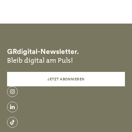
Skip to main content
GRdigital-Newsletter.
Bleib digital am Puls!
JETZT ABONNIEREN
instagram
linkedin
tiktok