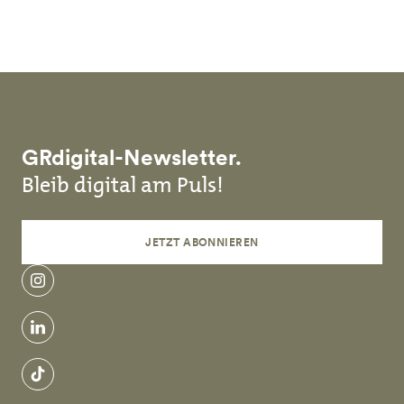
Skip to main content
GRdigital-Newsletter.
Bleib digital am Puls!
JETZT ABONNIEREN
instagram
linkedin
tiktok