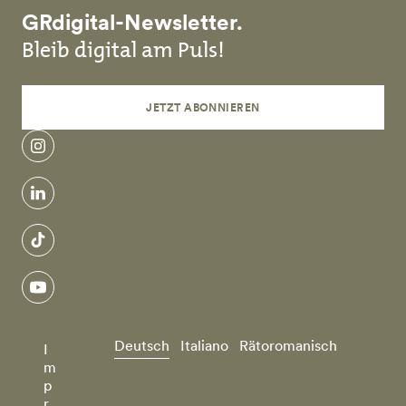
GRdigital-Newsletter.
Bleib digital am Puls!
JETZT ABONNIEREN
instagram
linkedin
tiktok
youtube
Deutsch
Italiano
Rätoromanisch
I
m
p
r